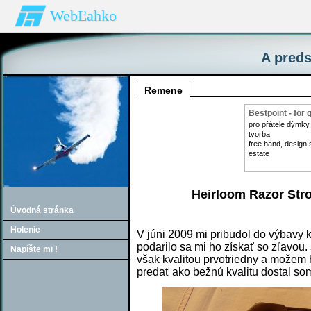
WebĽahko
A preds
Remene
Bestpoint - for
pro přátele dýmky,
tvorba
free hand, design,
estate
Heirloom Razor Stro
Úvodná stránka
Holenie
V júni 2009 mi pribudol do výbavy 
podarilo sa mi ho získať so zľavou. 
Napíšte mi !
však kvalitou prvotriedny a možem 
predať ako bežnú kvalitu dostal s