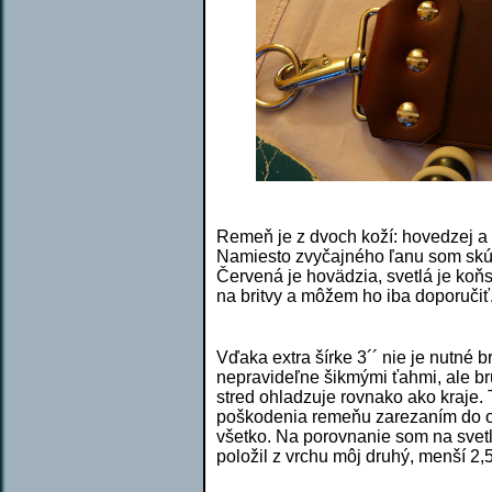
Remeň je z dvoch koží: hovedzej a 
Namiesto zvyčajného ľanu som skús
Červená je hovädzia, svetlá je koňs
na britvy a môžem ho iba doporučiť
Vďaka extra šírke 3´´ nie je nutné b
nepravideľne šik
mými ťahmi, ale br
stred ohladzuje rovnako ako kraje. T
poškodenia remeňu zarezaním do ok
všetko. Na porovnanie som na svet
položil z vrchu môj druhý, menší 2,